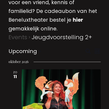
voor een vriend, kennis of
familielid? De cadeaubon van het
Beneluxtheater bestel je
hier
gemakkelijk online.
Events
Jeugdvoorstelling 2+
EVE
Even
Upcoming
Search
List
VIE
Select
date.
oktober 2026
Sear
NA
ZO
11
and
View
Navi