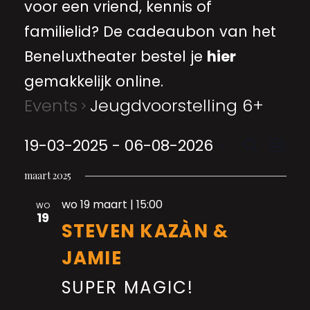
voor een vriend, kennis of
familielid? De cadeaubon van het
Beneluxtheater bestel je
hier
gemakkelijk online.
Events
Jeugdvoorstelling 6+
EVE
Even
19-03-2025
 - 
06-08-2026
Search
List
VIE
Select
date.
maart 2025
Sear
NA
wo 19 maart | 15:00
WO
19
and
STEVEN KAZÀN &
JAMIE
View
SUPER MAGIC!
Navi