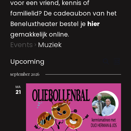
voor een vriend, kennis of
familielid? De cadeaubon van het
Beneluxtheater bestel je
hier
gemakkelijk online.
Events
Muziek
EVE
Even
Upcoming
Search
List
VIE
Select
date.
september 2026
Sear
NA
MA
21
and
View
Navi