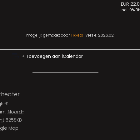
EUR 22,0
incl. 9% B
mogelijk gemaakt door
Tikkets
· versie: 2026.02
+ Toevoegen aan iCalendar
theater
jk 61
cum
,
Noord-
nt
5258KB
gle Map