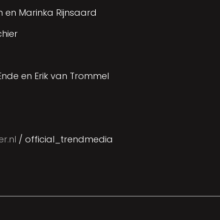
n en Marinka Rijnsaard
chier
Ende en Erik van Trommel
r.nl
/ official_trendmedia