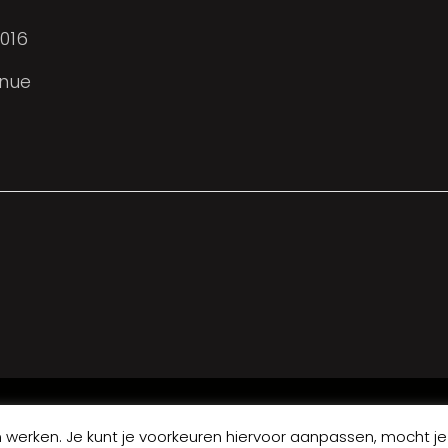
016
enue
KERKWIJK 61, 5258 KB BERLICUM
ALGEMENE VOORWAAR
werken. Je kunt je voorkeuren hiervoor aanpassen, mocht je 