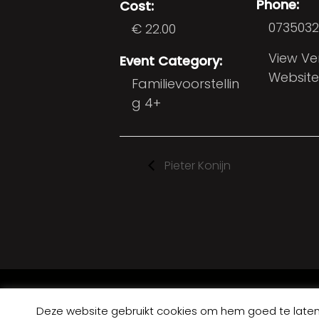
Phone:
Cost:
0735032
€ 22.00
View V
Event Category:
Website
Familievoorstellin
g 4+
Pieter Konijn
© 2026 BENELUXTHEATER
REALISATIE: BACKBONE IT
Deze website gebruikt cookies om hem goed te laten 