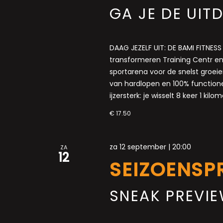
GA JE DE UIT
DAAG JEZELF UIT: DE BAMI FITNE
transformeren Training Centr en
sportarena voor de snelst groei
van hardlopen en 100% functione
ijzersterk: je wisselt 8 keer 1 kil
€ 17.50
za 12 september | 20:00
ZA
12
SEIZOENSP
SNEAK PREVI