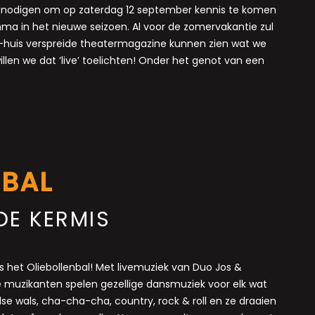
uitnodigen om op zaterdag 12 september kennis te komen
 in het nieuwe seizoen. Al voor de zomervakantie zul
n-huis verspreide theatermagazine kunnen zien wat we
illen we dat ‘live’ toelichten! Onder het genot van een
NBAL
DE KERMIS
s het Oliebollenbal! Met livemuziek van Duo Jos &
 muzikanten spelen gezellige dansmuziek voor elk wat
else wals, cha-cha-cha, country, rock & roll en ze draaien