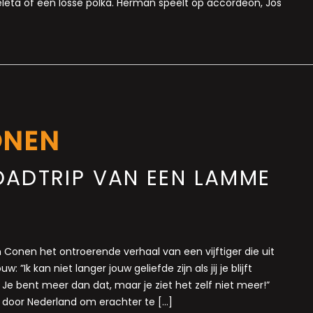
eta of een losse polka. Herman speelt op accordeon, Jos
ONEN
OADTRIP VAN EEN LAMME
n Conen het ontroerende verhaal van een vijftiger die uit
w: ”Ik kan niet langer jouw geliefde zijn als jij je blijft
 Je bent meer dan dat, maar je ziet het zelf niet meer!”
ets door Nederland om erachter te […]