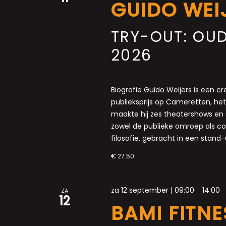
GUIDO WEI
TRY-OUT: OU
2026
Biografie Guido Weijers is een c
publieksprijs op Cameretten, het
maakte hij zes theatershows en s
zowel de publieke omroep als c
filosofie, gebracht in een stand
€ 27.50
za 12 september | 09:00
-
14:00
ZA
12
BAMI FITN