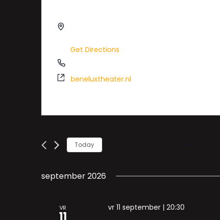
Beneluxtheater
Kerkwijk 61
Berlicum
,
Noord-Brabant
5258KB
Get Directions
0735032016
beneluxtheater.nl
Today
Select
date.
september 2026
vr 11 september | 20:30
VR
11