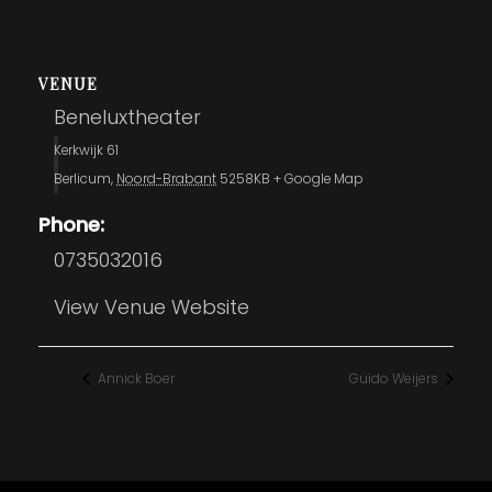
VENUE
Beneluxtheater
Kerkwijk 61
Berlicum
,
Noord-Brabant
5258KB
+ Google Map
Phone:
0735032016
View Venue Website
Annick Boer
Guido Weijers