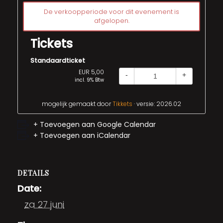
De verkoopperiode voor dit evenement is
afgelopen.
Tickets
Standaardticket
EUR 5,00
-
+
incl. 9% Btw
mogelijk gemaakt door
Tikkets
· versie: 2026.02
+ Toevoegen aan Google Calendar
+ Toevoegen aan iCalendar
DETAILS
Date:
za 27 juni