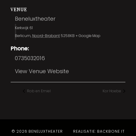
VENUE
Beneluxtheater
Kerkwijk 61
Berlicum
,
Noord-Brabant
5258KB
+ Google Map
Phone:
0735032016
View Venue Website
Rob en Emiel
Kor Hoebe
© 2026 BENELUXTHEATER
REALISATIE: BACKBONE IT