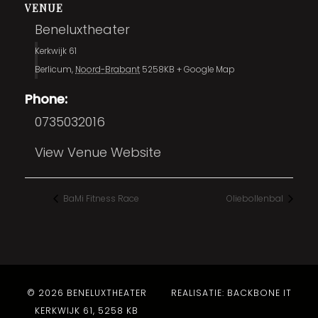
VENUE
Beneluxtheater
Kerkwijk 61
Berlicum
,
Noord-Brabant
5258KB
+ Google Map
Phone:
0735032016
View Venue Website
BaMi Fitness Race
Oliebollenbal
© 2026 BENELUXTHEATER
REALISATIE: BACKBONE IT
KERKWIJK 61, 5258 KB