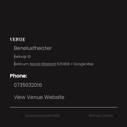
VENUE
Beneluxtheater
Kerkwijk 61
Berlicum
,
Noord-Brabant
5258KB
+ Google Map
Phone:
0735032016
View Venue Website
Seizoenspresentatie
Romijn Conen