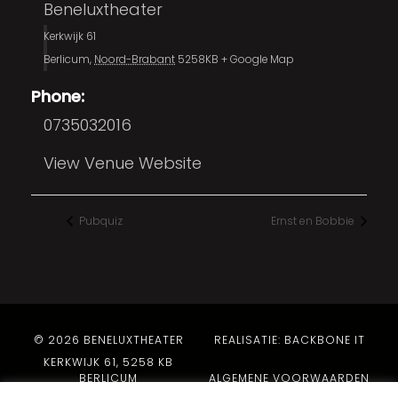
Beneluxtheater
Kerkwijk 61
Berlicum
,
Noord-Brabant
5258KB
+ Google Map
Phone:
0735032016
View Venue Website
Pubquiz
Ernst en Bobbie
© 2026 BENELUXTHEATER
REALISATIE: BACKBONE IT
KERKWIJK 61, 5258 KB
BERLICUM
ALGEMENE VOORWAARDEN