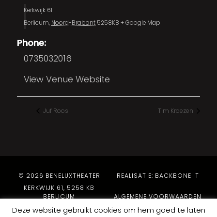
Kerkwijk 61
Berlicum
,
Noord-Brabant
5258KB
+ Google Map
Phone:
0735032016
View Venue Website
Juf Roos
Tim Kroezen
© 2026 BENELUXTHEATER
REALISATIE: BACKBONE IT
KERKWIJK 61, 5258 KB
BERLICUM
ALGEMENE VOORWAARDEN
PRIVACYBELEID
Deze website gebruikt cookies om hem goed te laten