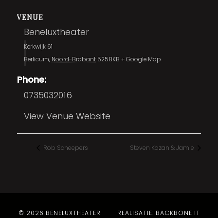
VENUE
Beneluxtheater
Kerkwijk 61
Berlicum
,
Noord-Brabant
5258KB
+ Google Map
Phone:
0735032016
View Venue Website
Rob Scheepers
Steven Kazan & Jamie
© 2026 BENELUXTHEATER
REALISATIE: BACKBONE IT