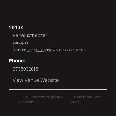
VENUE
Beneluxtheater
Kerkwijk 61
Berlicum
,
Noord-Brabant
5258KB
+ Google Map
Phone:
0735032016
View Venue Website
Filmhuis: She Said
TOG: Concerto for group &
orchestra
(2022)