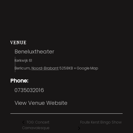
VENUE
Beneluxtheater
Kerkwijk 61
Berlicum
,
Noord-Brabant
5258KB
+ Google Map
Phone:
0735032016
View Venue Website
Foute Kerst Bingo Show
TOG: Concert
Carnavalesque