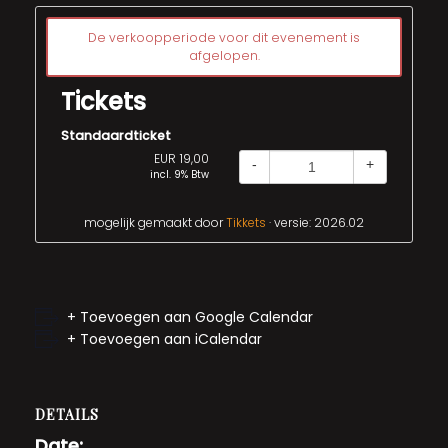
De verkoopperiode voor dit evenement is
afgelopen.
Tickets
Standaardticket
EUR 19,00
-
+
incl. 9% Btw
mogelijk gemaakt door
Tikkets
· versie: 2026.02
+ Toevoegen aan Google Calendar
+ Toevoegen aan iCalendar
DETAILS
Date: