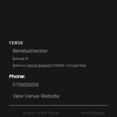
VENUE
Beneluxtheater
Kerkwijk 61
Berlicum
,
Noord-Brabant
5258KB
+ Google Map
Phone:
0735032016
View Venue Website
Illusion – a BZN Tribute
Ernst & Bobbie