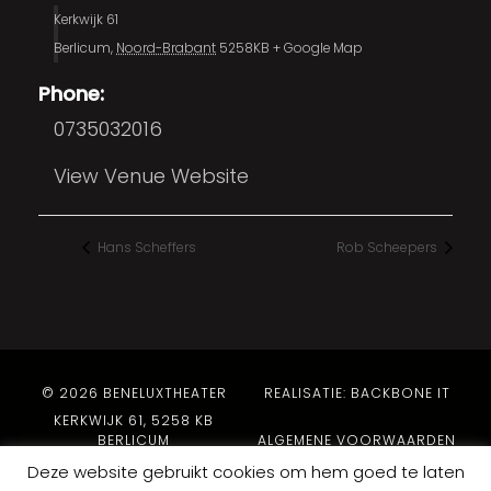
Kerkwijk 61
Berlicum
,
Noord-Brabant
5258KB
+ Google Map
Phone:
0735032016
View Venue Website
Hans Scheffers
Rob Scheepers
© 2026 BENELUXTHEATER
REALISATIE: BACKBONE IT
KERKWIJK 61, 5258 KB
BERLICUM
ALGEMENE VOORWAARDEN
PRIVACYBELEID
Deze website gebruikt cookies om hem goed te laten