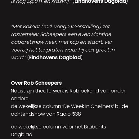
is nog z.g.a.n. en krasvrij.”
(
Eindhovens Dagblad
)
“Met Bekant (red. vorige voorstelling) zet
rasverteller Scheepers een evenwichtige
cabaretshow neer, met kop en staart, ver
voorbij het tonpraten waar hij ooit groot in
werd.”
(
Eindhovens Dagblad
)
Over Rob Scheepers
Naast zijn theaterwerk is Rob bekend van onder
andere:
de wekelijkse column ‘De Week in Oneliners’ bij de
ochtendshow van Radio 538
de wekelijkse column voor het Brabants
Dagblad