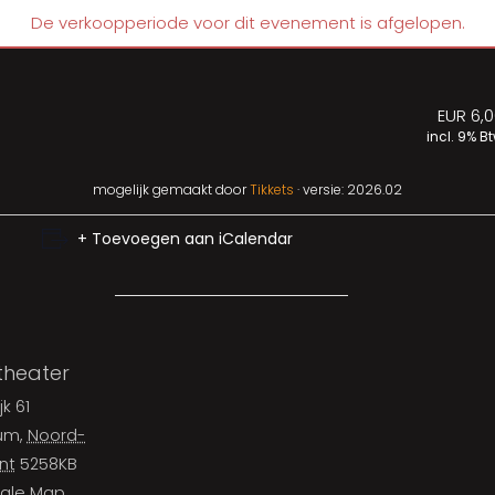
De verkoopperiode voor dit evenement is afgelopen.
EUR 6,0
incl. 9% B
mogelijk gemaakt door
Tikkets
· versie: 2026.02
+ Toevoegen aan iCalendar
theater
jk 61
cum
,
Noord-
nt
5258KB
gle Map