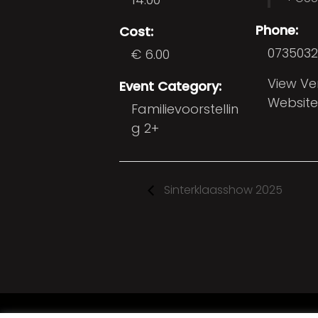
Phone:
Cost:
0735032
€ 6.00
View V
Event Category:
Website
Familievoorstellin
g 2+
Sinterklaasshow 2025