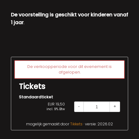
De voorstelling is geschikt voor kinderen vanaf
1 jaar
.
De verkoopperiode voor dit evenement is
afgelopen.
Tickets
Standaardticket
EUR 19,50
-
+
incl. 9% Btw
mogelijk gemaakt door
Tikkets
· versie: 2026.02