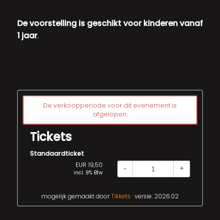
De voorstelling is geschikt voor kinderen vanaf
1 jaar
.
De verkoopperiode voor dit evenement is
afgelopen.
Tickets
Standaardticket
EUR 19,50
-
+
incl. 9% Btw
mogelijk gemaakt door
Tikkets
· versie: 2026.02