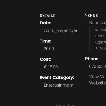
DETAILS
VENUE
Benelux
Date:
za 16 november
Kerkwi
Berli
Time:
Braba
20:00
+ Goo
Phone:
Cost:
0735032
€ 15.00
View V
Event Category:
Website
Entertainment
Nienke Plas