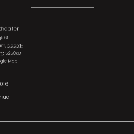
theater
jk 61
cum
,
Noord-
nt
5258KB
gle Map
016
enue