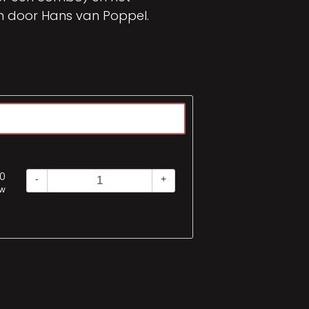
en door Hans van Poppel.
00
-
+
tw