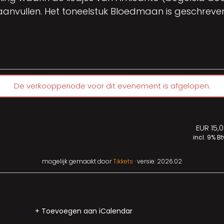
 aanvullen. Het toneelstuk Bloedmaan is geschrev
De verkoopperiode voor dit evenement is afgelopen.
EUR 15,
incl. 9% B
mogelijk gemaakt door
Tikkets
· versie: 2026.02
+ Toevoegen aan iCalendar