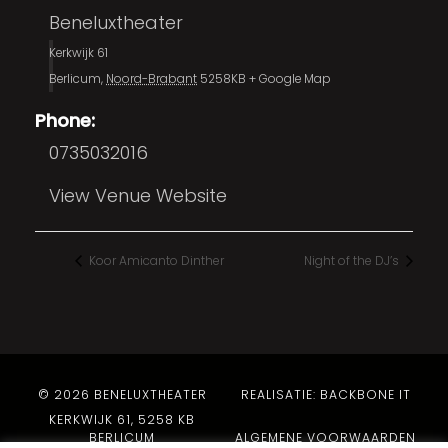
Beneluxtheater
Kerkwijk 61
Berlicum
,
Noord-Brabant
5258KB
+ Google Map
Phone:
0735032016
View Venue Website
Koor Amicanto Dinther
Night of the DJ’s
© 2026 BENELUXTHEATER
REALISATIE: BACKBONE IT
KERKWIJK 61, 5258 KB
BERLICUM
ALGEMENE VOORWAARDEN