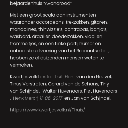
bejaardenhuis “Avondrood”.
Met een groot scala aan instrumenten
waaronder accordeons, trekzakken, gitaren,
mandolines, thinwizzle’s, contrabas, banjo’s,
wasbord, draailier, doedelzakken, viool en
trommeltjes, en een flinke partij humor en
cabareske uitvoering van het Brabantse lied,
hebben ze al duizenden mensen weten te
vermaken.
Kwartjesvolk bestaat uit: Hent van den Heuvel,
Tinus Verstraten, Gerard van de Schans, Tiny
van Schijndel, Walter Huvenaars, Piet Huvenaars
,
Henk Merx †
11-06-2017
en Jan van Schijndel.
https://www.kwartjesvolk.nl/Thuis/