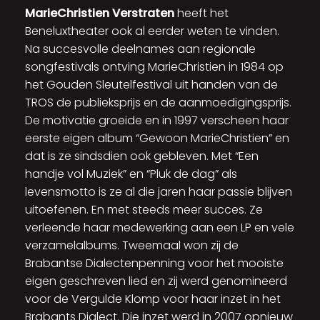
MarieChristien Verstraten
heeft het
Beneluxtheater ook al eerder weten te vinden.
Na succesvolle deelnames aan regionale
songfestivals ontving MarieChristien in 1984 op
het Gouden Sleutelfestival uit handen van de
TROS de publieksprijs en de aanmoedigingsprijs.
De motivatie groeide en in 1997 verscheen haar
eerste eigen album “Gewoon MarieChristien” en
dat is ze sindsdien ook gebleven. Met “Een
handje vol Muziek” en “Pluk de dag” als
levensmotto is ze al die jaren haar passie blijven
uitoefenen. En met steeds meer succes. Ze
verleende haar medewerking aan een LP en vele
verzamelalbums. Tweemaal won zij de
Brabantse Dialectenpenning voor het mooiste
eigen geschreven lied en zij werd genomineerd
voor de Vergulde Klomp voor haar inzet in het
Brabants Dialect. Die inzet werd in 2007 opnieuw