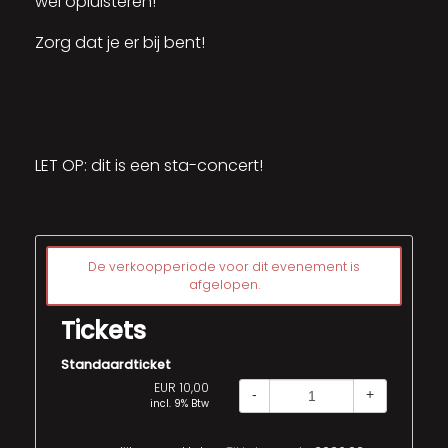
wel opluisteren!
Zorg dat je er bij bent!
LET OP: dit is een sta-concert!
De verkoopperiode voor dit evenement is
afgelopen.
Tickets
Standaardticket
EUR 10,00
-
+
incl. 9% Btw