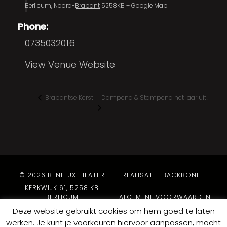
Berlicum
,
Noord-Brabant
5258KB
+ Google Map
Phone:
0735032016
View Venue Website
Dampend & Stampend het jaar uit!
Brabantse Kerst
© 2026 BENELUXTHEATER
REALISATIE: BACKBONE IT
KERKWIJK 61, 5258 KB
BERLICUM
ALGEMENE VOORWAARDEN
PRIVACYBELEID
Deze website gebruikt cookies om hem goed te laten
werken. Je kunt je voorkeuren hiervoor aanpassen, mocht