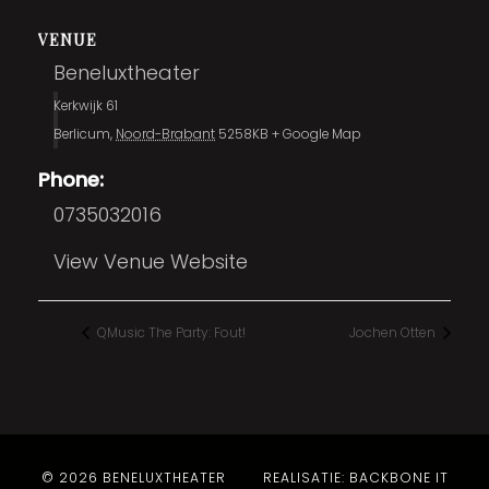
VENUE
Beneluxtheater
Kerkwijk 61
Berlicum
,
Noord-Brabant
5258KB
+ Google Map
Phone:
0735032016
View Venue Website
QMusic The Party: Fout!
Jochen Otten
© 2026 BENELUXTHEATER
REALISATIE: BACKBONE IT