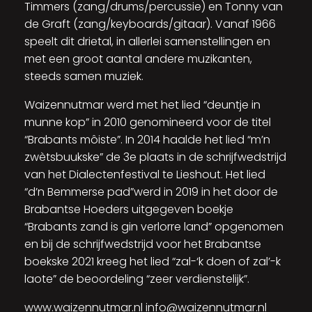
Timmers (zang/drums/percussie) en Tonny van
de Graft (zang/keyboards/gitaar). Vanaf 1966
speelt dit drietal, in allerlei samenstellingen en
met een groot aantal andere muzikanten,
steeds samen muziek.
Waizennutmar werd met het lied “deuntje in
munne kop” in 2010 genomineerd voor de titel
“Brabants môiste”. In 2014 haalde het lied “m’n
zwètsbuukske” de 3e plaats in de schrijfwedstrijd
van het Dialectenfestival te Lieshout. Het lied
“d’n Bemmerse pad”werd in 2019 in het door de
Brabantse Hoeders uitgegeven boekje
“Brabants zand is gin verlorre land” opgenomen
en bij de schrijfwedstrijd voor het Brabantse
boekske 2021 kreeg het lied “zal-‘k doen of zal’-k
laote” de beoordeling “zeer verdienstelijk”.
www.waizennutmar.nl info@waizennutmar.nl