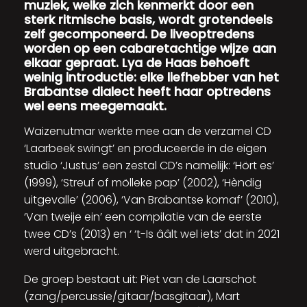
muziek, welke zich kenmerkt door een
sterk ritmische basis, wordt grotendeels
zelf gecomponeerd. De liveoptredens
worden op een cabaretachtige wijze aan
elkaar gepraat. Lya de Haas behoeft
weinig introductie: elke liefhebber van het
Brabantse dialect heeft haar optredens
wel eens meegemaakt.
Waizenutmar werkte mee aan de verzamel CD
‘Laarbeek swingt’ en produceerde in de eigen
studio ‘Justus’ een zestal CD’s namelijk: ‘Hört es’
(1999), ‘Streuf of mölleke pap’ (2002), ‘Hèndig
uitgevalle’ (2006), ‘Van Brabantse komaf’ (2010),
‘Van tweije ein’ een compilatie van de eerste
twee CD’s (2013) en ‘ ‘t-Is ââlt wel iets’ dat in 2021
werd uitgebracht.
De groep bestaat uit: Piet van de Laarschot
(zang/percussie/gitaar/basgitaar), Mart