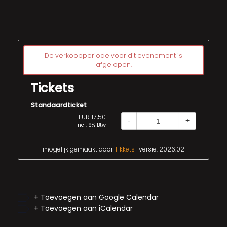
De verkoopperiode voor dit evenement is
afgelopen.
Tickets
Standaardticket
EUR 17,50
-
+
incl. 9% Btw
mogelijk gemaakt door
Tikkets
· versie: 2026.02
+ Toevoegen aan Google Calendar
+ Toevoegen aan iCalendar