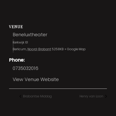
VENUE
Beneluxtheater
Kerkwijk 61
Berlicum
,
Noord-Brabant
5258KB
+ Google Map
Phone:
0735032016
View Venue Website
Brabantse Middag
Henry van Loon