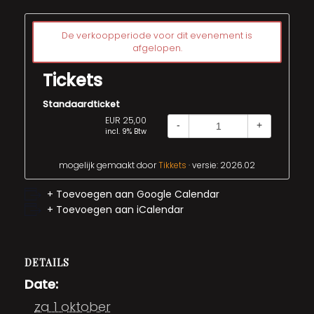
De verkoopperiode voor dit evenement is
afgelopen.
Tickets
Standaardticket
EUR 25,00
-
+
incl. 9% Btw
mogelijk gemaakt door
Tikkets
· versie: 2026.02
+ Toevoegen aan Google Calendar
+ Toevoegen aan iCalendar
DETAILS
Date:
za 1 oktober