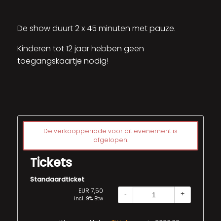
De show duurt 2 x 45 minuten met pauze.
Kinderen tot 12 jaar hebben geen
toegangskaartje nodig!
De verkoopperiode voor dit evenement is
afgelopen.
Tickets
Standaardticket
EUR 7,50
-
+
incl. 9% Btw