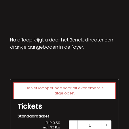
Na afloop krijgt u door het Beneluxtheater een
drankje aangeboden in de foyer.
De verkoopperiode voor dit evenement is
afgelopen.
Tickets
Standaardticket
EUR 9,50
-
+
incl. 9% Btw