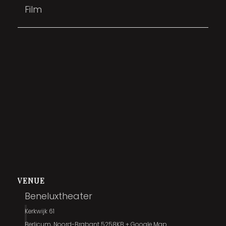
Film
VENUE
Beneluxtheater
Kerkwijk 61
Berlicum
,
Noord-Brabant
5258KB
+ Google Map