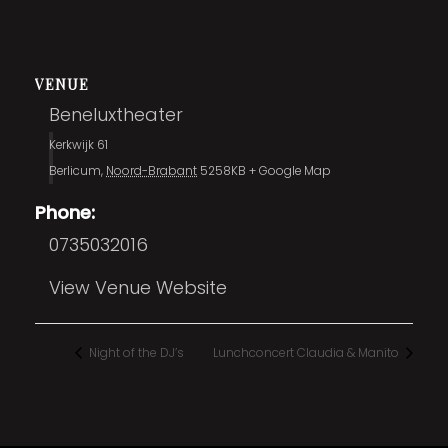
VENUE
Beneluxtheater
Kerkwijk 61
Berlicum
,
Noord-Brabant
5258KB
+ Google Map
Phone:
0735032016
View Venue Website
Night of the DJ’s
Lunchconcert Claudia & Manito