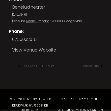
Beneluxtheater
Kerkwijk 61
Berlicum
,
Noord-Brabant
5258KB
+ Google Map
Phone:
0735032016
View Venue Website
The Best ABBA Tribute
Farrenc Trio
© 2026 BENELUXTHEATER
REALISATIE: BACKBONE IT
KERKWIJK 61, 5258 KB
BERLICUM
ALGEMENE VOORWAARDEN